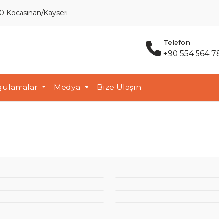
10 Kocasinan/Kayseri
Telefon
+90 554 564 7
gulamalar
Medya
Bize Ulaşın