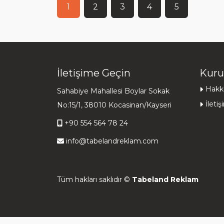
1
2
3
4
5
İletişime Geçin
Kuru
Hakk
Sahabiye Mahallesi Boylar Sokak
İleti
No:15/1, 38010 Kocasinan/Kayseri
+90 554 564 78 24
info@tabelandreklam.com
Tüm hakları saklıdır ©
Tabeland Reklam